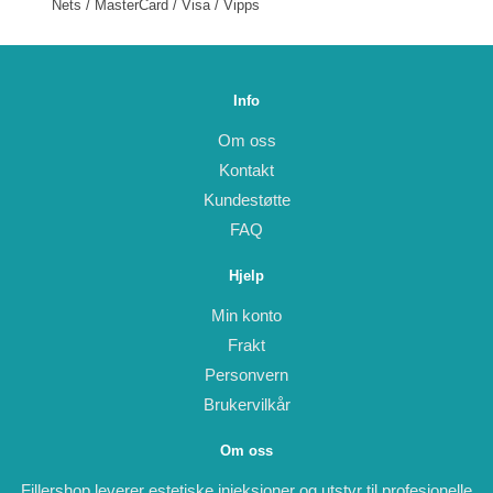
Nets / MasterCard / Visa / Vipps
Info
Om oss
Kontakt
Kundestøtte
FAQ
Hjelp
Min konto
Frakt
Personvern
Brukervilkår
Om oss
Fillershop leverer estetiske injeksjoner og utstyr til profesjonelle