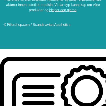
aktører innen estetisk medisin. Vi har dyp kunnskap om våre
produkter og
hjelper deg gjerne
.
© Fillershop.com / Scandinavian Aesthetics