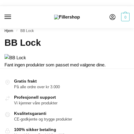
Skip
Skip
to
to
navigation
content
0
Hjem
/
BB Lock
BB Lock
Fant ingen produkter som passet med valgene dine.
Gratis frakt
På alle ordre over kr 3.000
Profesjonell support
Vi kjenner våre produkter
Kvalitetsgaranti
CE-godkjente og trygge produkter
100% sikker betaling