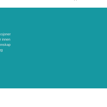
eksjoner
er innen
unnskap
eg