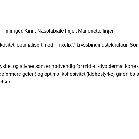
 Tinninger, Kinn, Nasolabiale linjer, Marionette linjer
tet, optimalisert med Thixofix® kryssbindingsteknologi. Som en
mykhet og stivhet som er nødvendig for midt-til-dyp dermal korr
 deformere gelen) og optimal kohesivitet (klebestyrke) gir en b
lser.