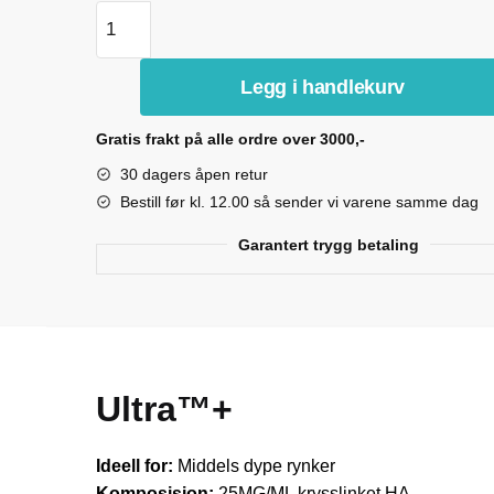
Revanesse® Ultra™+ 2stk antall
Legg i handlekurv
Gratis frakt på alle ordre over 3000,-
30 dagers åpen retur
Bestill før kl. 12.00 så sender vi varene samme dag
Garantert trygg betaling
Ultra™+
Ideell for:
Middels dype rynker
Komposisjon:
25MG/ML krysslinket HA