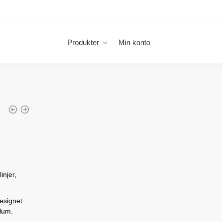
Produkter
Min konto
injer,
designet
lum.