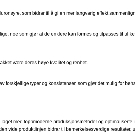
ronsyre, som bidrar til å gi en mer langvarig effekt sammenligne
ge, noe som gjør at de enklere kan formes og tilpasses til ulike o
 takket være deres høye kvalitet og renhet.
av forskjellige typer og konsistenser, som gjør det mulig for behan
 laget med toppmoderne produksjonsmetoder og optimaliserte ing
den vide produktlinjen bidrar til bemerkelsesverdige resultater, u