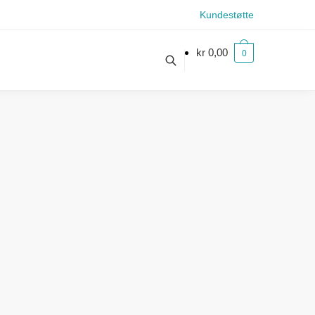
Kundestøtte
kr
0,00
0