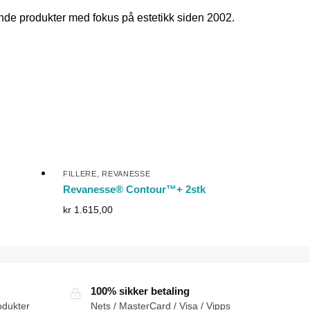
nde produkter med fokus på estetikk siden 2002.
FILLERE
,
REVANESSE
Revanesse® Contour™+ 2stk
kr
1.615,00
100% sikker betaling
odukter
Nets / MasterCard / Visa / Vipps