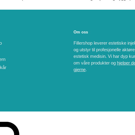
Om oss
o
Fillershop leverer estetiske inj
og utstyr til profesjonelle aktør
estetisk medisin. Vi har dyp k
ern
om våre produkter og
hjelper d
lkår
gjerne
.