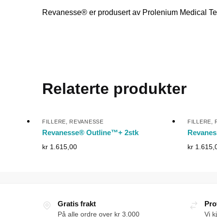
Revanesse® er produsert av Prolenium Medical Tech
Relaterte produkter
FILLERE
,
REVANESSE
FILLERE
,
Revanesse® Outline™+ 2stk
Revanes
kr
1.615,00
kr
1.615,
Gratis frakt
Pro
På alle ordre over kr 3.000
Vi k