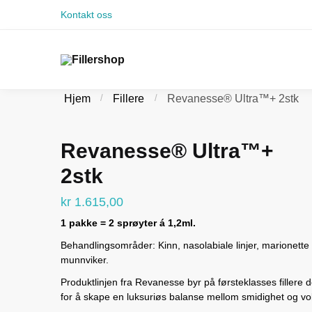
Skip to navigation
Skip to content
Kontakt oss
Hjem
/
Fillere
/
Revanesse® Ultra™+ 2stk
Revanesse® Ultra™+
2stk
kr
1.615,00
1 pakke = 2 sprøyter á 1,2ml.
Behandlingsområder: Kinn, nasolabiale linjer, marionette l
munnviker.
Produktlinjen fra Revanesse byr på førsteklasses fillere 
for å skape en luksuriøs balanse mellom smidighet og vo