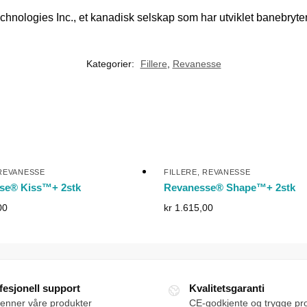
nologies Inc., et kanadisk selskap som har utviklet banebryte
Kategorier:
Fillere
,
Revanesse
REVANESSE
FILLERE
,
REVANESSE
se® Kiss™+ 2stk
Revanesse® Shape™+ 2stk
00
kr
1.615,00
fesjonell support
Kvalitetsgaranti
jenner våre produkter
CE-godkjente og trygge pr