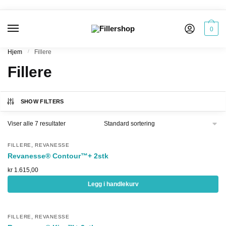
Skip to navigation
Skip to content
0
Hjem
/
Fillere
Fillere
SHOW FILTERS
Viser alle 7 resultater
,
FILLERE
REVANESSE
Revanesse® Contour™+ 2stk
kr
1.615,00
Legg i handlekurv
,
FILLERE
REVANESSE