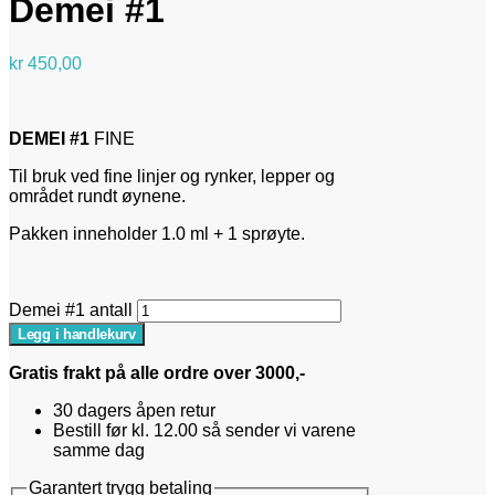
Demei #1
kr
450,00
DEMEI #1
FINE
Til bruk ved fine linjer og rynker, lepper og
området
rundt øynene.
Pakken inneholder 1.0 ml + 1 sprøyte.
Demei #1 antall
Legg i handlekurv
Gratis frakt på alle ordre over 3000,-
30 dagers åpen retur
Bestill før kl. 12.00 så sender vi varene
samme dag
Garantert trygg betaling