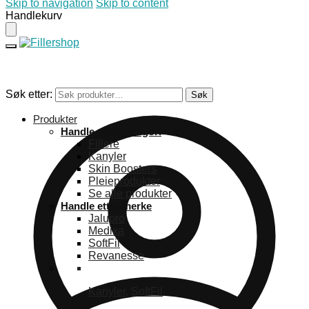
Skip to navigation
Skip to content
Handlekurv
Søk etter:
Søk
Produkter
Handle etter kategori
Fillere
Kanyler
Skin Boosters
Pleieprodukter
Se alle produkter
Handle etter merke
Jalupro
Medixa
SoftFil
Revanesse
Kanyler
,
SoftFil