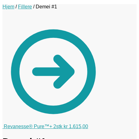
Hjem
/
Fillere
/
Demei #1
Revanesse® Pure™+ 2stk
kr
1.615,00