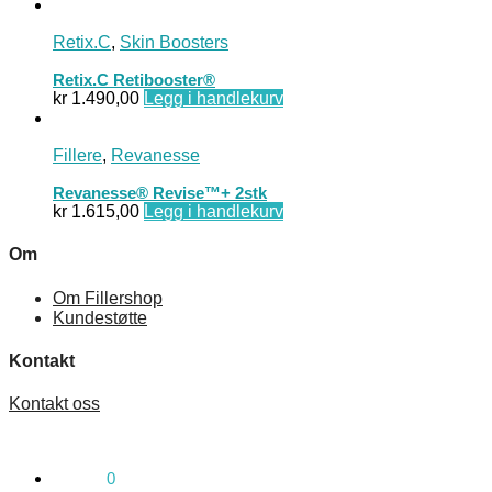
Retix.C
,
Skin Boosters
Retix.C Retibooster®
kr
1.490,00
Legg i handlekurv
Fillere
,
Revanesse
Revanesse® Revise™+ 2stk
kr
1.615,00
Legg i handlekurv
Om
Om Fillershop
Kundestøtte
Kontakt
Kontakt oss
kr
0,00
0