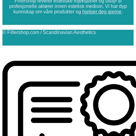
Fillershop leverer estetiske injeksjoner og utstyr til
profesjonelle aktører innen estetisk medisin. Vi har dyp
kunnskap om våre produkter og
hjelper deg gjerne
.
© Fillershop.com / Scandinavian Aesthetics