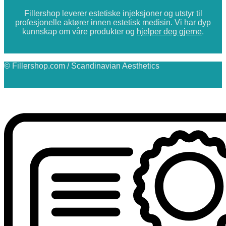
Fillershop leverer estetiske injeksjoner og utstyr til
profesjonelle aktører innen estetisk medisin. Vi har dyp
kunnskap om våre produkter og
hjelper deg gjerne
.
© Fillershop.com / Scandinavian Aesthetics