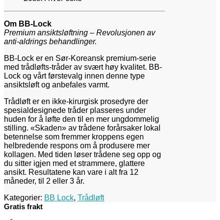
Om BB-Lock
Premium ansiktsløftning – Revolusjonen av
anti-aldrings behandlinger.
BB-Lock er en Sør-Koreansk premium-serie
med trådløfts-tråder av svært høy kvalitet. BB-
Lock og vårt førstevalg innen denne type
ansiktsløft og anbefales varmt.
Trådløft er en ikke-kirurgisk prosedyre der
spesialdesignede tråder plasseres under
huden for å løfte den til en mer ungdommelig
stilling. «Skaden» av trådene forårsaker lokal
betennelse som fremmer kroppens egen
helbredende respons om å produsere mer
kollagen. Med tiden løser trådene seg opp og
du sitter igjen med et strammere, glattere
ansikt. Resultatene kan vare i alt fra 12
måneder, til 2 eller 3 år.
Kategorier:
BB Lock
,
Trådløft
Gratis frakt