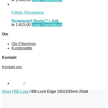
Fillere
,
Revanesse
Revanesse® Revise™+ 2stk
kr
1.615,00
Legg i handlekurv
Om
Om Fillershop
Kundestøtte
Kontakt
Kontakt oss
kr
0,00
0
Hjem
/
BB Lock
/
BB-Lock Edge 19G/100mm 20stk