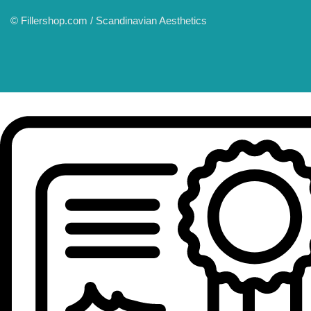
© Fillershop.com / Scandinavian Aesthetics