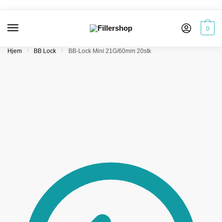
Skip
Skip
to
to
navigation
content
0
Hjem
/
BB Lock
/
BB-Lock Mini 21G/60mm 20stk